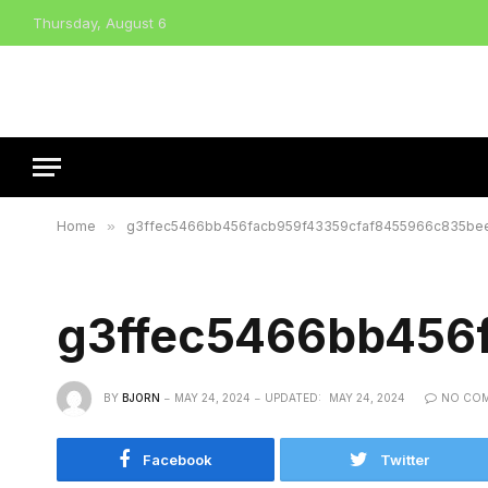
Thursday, August 6
Home
»
g3ffec5466bb456facb959f43359cfaf8455966c835be
g3ffec5466bb456
BY
BJORN
MAY 24, 2024
UPDATED:
MAY 24, 2024
NO CO
Facebook
Twitter