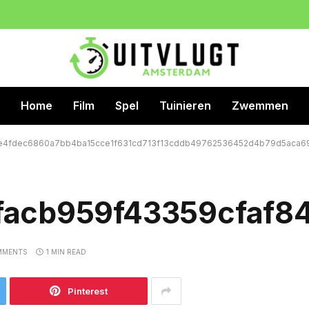
Home
Film
Spel
Tuinieren
Zwemmen
e4fdec6860a7bb4ba15cce1f631cd713f13cddb49762536452d4b79d5aca6
facb959f43359cfaf8
MMENTS
1 MIN READ
Pinterest