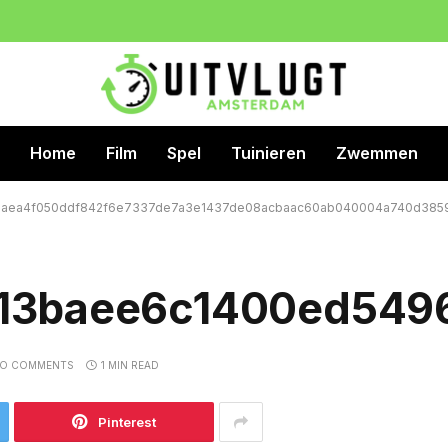
Home
Film
Spel
Tuinieren
Zwemmen
aea4f050ddf842f6e7337de7a3e1437de08acbaac60ab040004a740d3859
13baee6c1400ed549
O COMMENTS
1 MIN READ
Pinterest