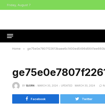
Friday, August 7
Home
»
ge75e0e7807f22613baee6c1400ed5496d5641ee660b
ge75e0e7807f226
BY
BJORN
MARCH 30, 2024
UPDATED:
MARCH 30, 2024
N
Facebook
Twitter